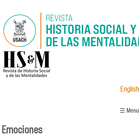
Pasar al contenido principal
logo_hsm_2021.png
English
☰ Menu
Emociones
Se encuentra usted aquí