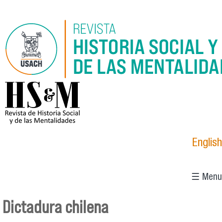
Pasar al contenido principal
logo_hsm_2021.png
English
☰ Menu
Dictadura chilena
Se encuentra usted aquí