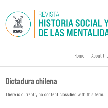
Skip to main content
Home
About the
Dictadura chilena
You are here
There is currently no content classified with this term.