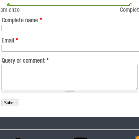
Comienzo
Comple
Complete name
*
Email
*
Query or comment
*