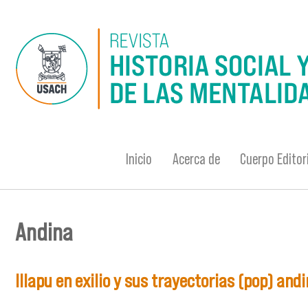
Pasar al contenido principal
Inicio
Acerca de
Cuerpo Editor
Andina
Se encuentra usted aquí
Illapu en exilio y sus trayectorias (pop) and