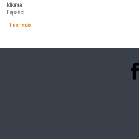
Idioma
Español
Leer más
sobre Illapu en exilio y sus trayectorias (pop) 