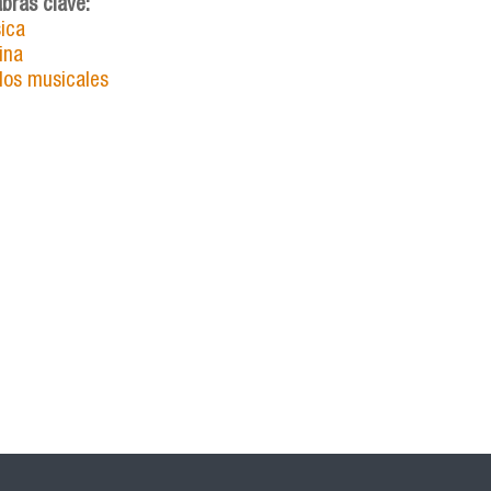
abras clave:
ica
ina
ilos musicales