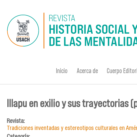
Pasar al contenido principal
Inicio
Acerca de
Cuerpo Editor
Illapu en exilio y sus trayectorias 
Se encuentra usted aquí
Revista:
Tradiciones inventadas y estereotipos culturales en Améri