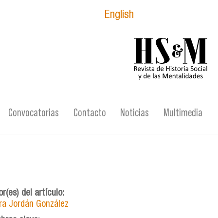
English
logo_hsm_2021.p
Convocatorias
Contacto
Noticias
Multimedia
r(es) del artículo:
ra Jordán González