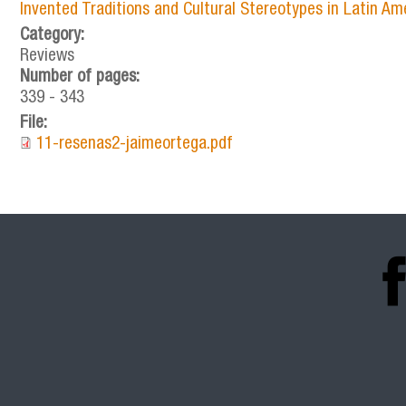
Invented Traditions and Cultural Stereotypes in Latin Am
Category:
Reviews
Number of pages:
339 - 343
File:
11-resenas2-jaimeortega.pdf