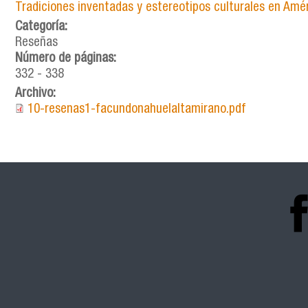
Tradiciones inventadas y estereotipos culturales en Améri
Categoría:
Reseñas
Número de páginas:
332 - 338
Archivo:
10-resenas1-facundonahuelaltamirano.pdf