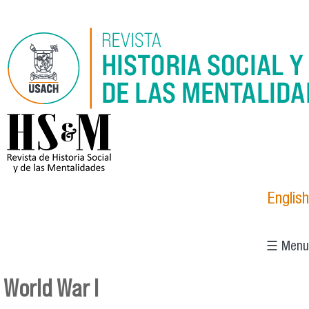
Pasar al contenido principal
logo_hsm_2021.png
English
☰ Menu
World War I
Se encuentra usted aquí