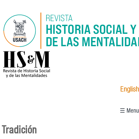
Pasar al contenido principal
logo_hsm_2021.png
English
☰ Menu
Tradición
Se encuentra usted aquí