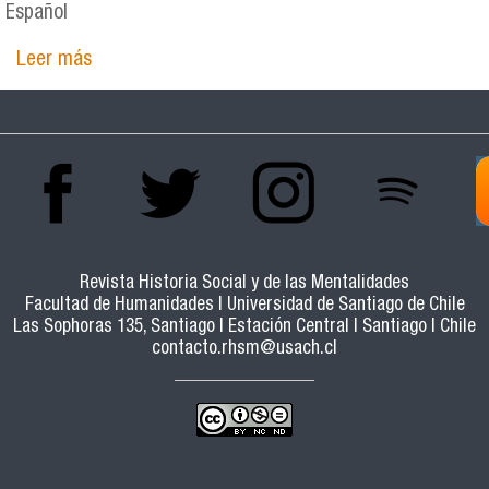
Español
Leer más
sobre Que la dicha herida se la dio de buena, sin
que interviniese traición alguna...: el
ordenamiento del espacio fronterizo mapuche,
1726-1760
Revista Historia Social y de las Mentalidades
Facultad de Humanidades | Universidad de Santiago de Chile
Las Sophoras 135, Santiago | Estación Central | Santiago | Chile
contacto.rhsm@usach.cl