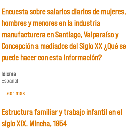
Encuesta sobre salarios diarios de mujeres,
hombres y menores en la industria
manufacturera en Santiago, Valparaíso y
Concepción a mediados del Siglo XX ¿Qué se
puede hacer con esta información?
Idioma
Español
Leer más
sobre Encuesta sobre salarios diarios de
mujeres, hombres y menores en la industria
manufacturera en Santiago, Valparaíso y
Estructura familiar y trabajo infantil en el
Concepción a mediados del Siglo XX ¿Qué se
puede hacer con esta información?
siglo XIX. Mincha, 1854