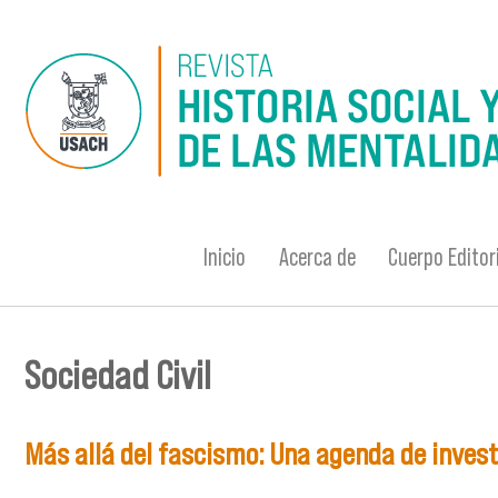
Pasar al contenido principal
Inicio
Acerca de
Cuerpo Editor
Sociedad Civil
Se encuentra usted aquí
Más allá del fascismo: Una agenda de inves