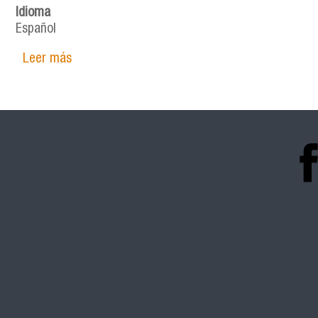
Idioma
Español
Leer más
sobre Más allá del fascismo: Una agenda de in