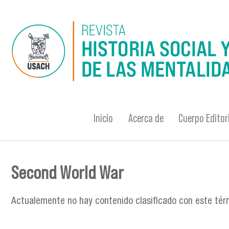
Pasar al contenido principal
Inicio
Acerca de
Cuerpo Editor
Second World War
Se encuentra usted aquí
Actualemente no hay contenido clasificado con este tér