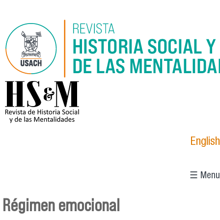
Pasar al contenido principal
logo_hsm_2021.png
English
☰ Menu
Régimen emocional
Se encuentra usted aquí