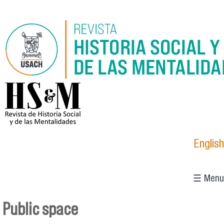
Pasar al contenido principal
logo_hsm_2021.png
English
☰ Menu
Public space
Se encuentra usted aquí