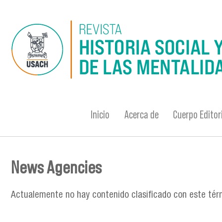
Pasar al contenido principal
Inicio
Acerca de
Cuerpo Editor
News Agencies
Se encuentra usted aquí
Actualemente no hay contenido clasificado con este tér