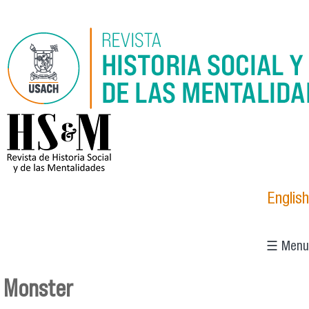
Pasar al contenido principal
logo_hsm_2021.png
English
☰ Menu
Monster
Se encuentra usted aquí