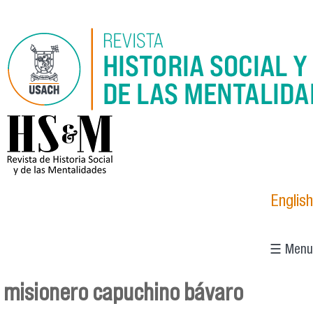
Pasar al contenido principal
logo_hsm_2021.png
English
☰ Menu
misionero capuchino bávaro
Se encuentra usted aquí