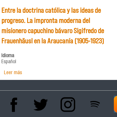
Entre la doctrina católica y las ideas de
progreso. La impronta moderna del
misionero capuchino bávaro Sigifredo de
Frauenhäusl en la Araucanía (1905-1923)
Idioma
Español
Leer más
sobre Entre la doctrina católica y las ideas de
progreso. La impronta moderna del misionero
capuchino bávaro Sigifredo de Frauenhäusl en la
Araucanía (1905-1923)