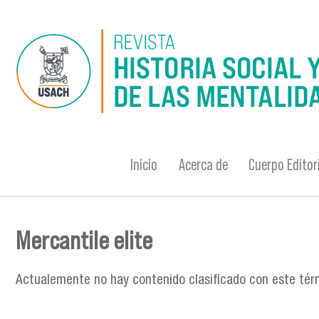
Pasar al contenido principal
Inicio
Acerca de
Cuerpo Editor
Mercantile elite
Se encuentra usted aquí
Actualemente no hay contenido clasificado con este tér