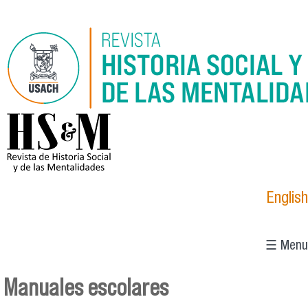
Pasar al contenido principal
logo_hsm_2021.png
English
☰ Menu
Manuales escolares
Se encuentra usted aquí