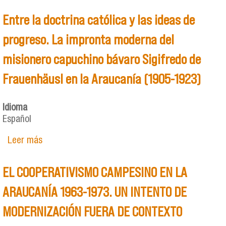
Entre la doctrina católica y las ideas de
progreso. La impronta moderna del
misionero capuchino bávaro Sigifredo de
Frauenhäusl en la Araucanía (1905-1923)
Idioma
Español
Leer más
sobre Entre la doctrina católica y las ideas de
progreso. La impronta moderna del misionero
capuchino bávaro Sigifredo de Frauenhäusl en la
EL COOPERATIVISMO CAMPESINO EN LA
Araucanía (1905-1923)
ARAUCANÍA 1963-1973. UN INTENTO DE
MODERNIZACIÓN FUERA DE CONTEXTO