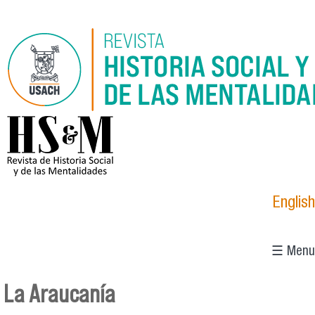
Pasar al contenido principal
logo_hsm_2021.png
English
☰ Menu
La Araucanía
Se encuentra usted aquí