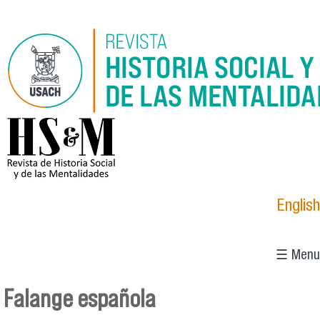
Pasar al contenido principal
logo_hsm_2021.png
English
☰ Menu
Falange española
Se encuentra usted aquí