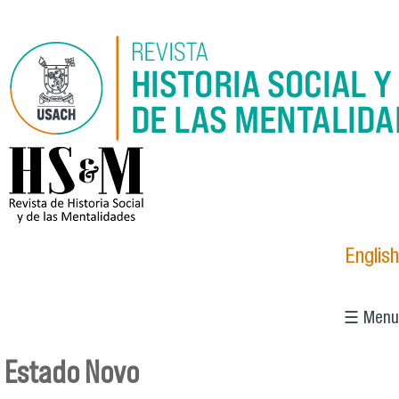
Pasar al contenido principal
logo_hsm_2021.png
English
☰ Menu
Estado Novo
Se encuentra usted aquí