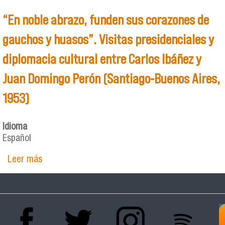
“En noble abrazo, funden sus corazones de
gauchos y huasos”. Visitas presidenciales y
diplomacia cultural entre Carlos Ibáñez y
Juan Domingo Perón (Santiago-Buenos Aires,
1953)
Idioma
Español
Leer más
sobre “En noble abrazo, funden sus corazones
de gauchos y huasos”. Visitas presidenciales y
diplomacia cultural entre Carlos Ibáñez y Juan
Domingo Perón (Santiago-Buenos Aires, 1953)