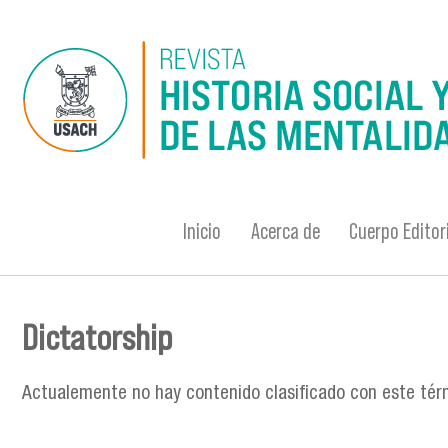
Pasar al contenido principal
Inicio
Acerca de
Cuerpo Editor
Dictatorship
Se encuentra usted aquí
Actualemente no hay contenido clasificado con este tér