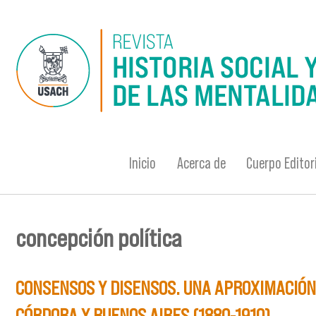
Pasar al contenido principal
Inicio
Acerca de
Cuerpo Editor
concepción política
Se encuentra usted aquí
CONSENSOS Y DISENSOS. UNA APROXIMACIÓN 
CÓRDOBA Y BUENOS AIRES (1880-1910)