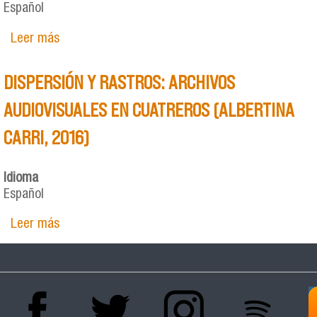
Español
Leer más
sobre Los historiadores ante el cine y la
literatura. Dos miradas distintas hacia la historia
reciente de Chile
DISPERSIÓN Y RASTROS: ARCHIVOS
AUDIOVISUALES EN CUATREROS (ALBERTINA
CARRI, 2016)
Idioma
Español
Leer más
sobre DISPERSIÓN Y RASTROS: ARCHIVOS
AUDIOVISUALES EN CUATREROS (ALBERTINA
CARRI, 2016)