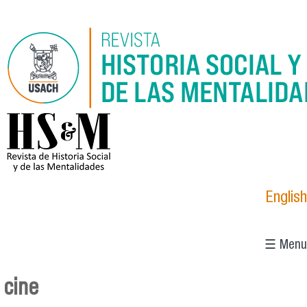
Pasar al contenido principal
logo_hsm_2021.png
English
☰ Menu
cine
Se encuentra usted aquí