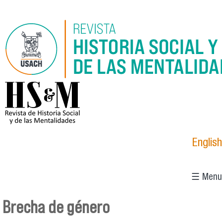
Pasar al contenido principal
logo_hsm_2021.png
English
☰ Menu
Brecha de género
Se encuentra usted aquí