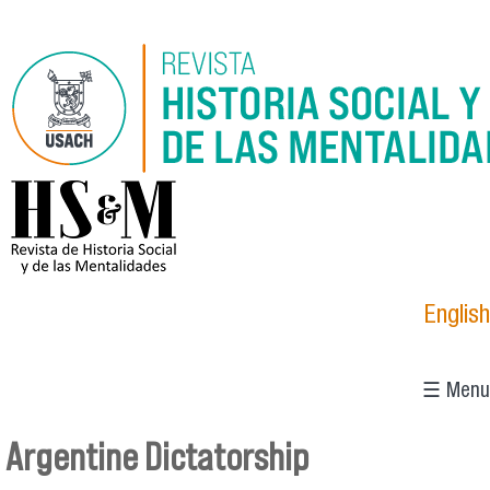
Pasar al contenido principal
logo_hsm_2021.png
English
☰ Menu
Argentine Dictatorship
Se encuentra usted aquí