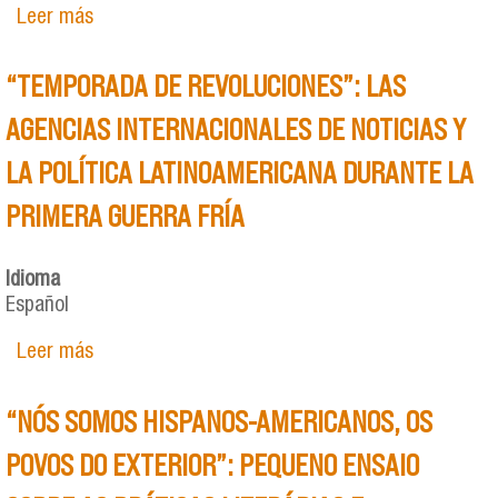
Leer más
sobre La palabra armada en la ficción sobre la
Guerra del Paraguay
“TEMPORADA DE REVOLUCIONES”: LAS
AGENCIAS INTERNACIONALES DE NOTICIAS Y
LA POLÍTICA LATINOAMERICANA DURANTE LA
PRIMERA GUERRA FRÍA
Idioma
Español
Leer más
sobre “TEMPORADA DE REVOLUCIONES”: LAS
AGENCIAS INTERNACIONALES DE NOTICIAS Y LA
POLÍTICA LATINOAMERICANA DURANTE LA
“NÓS SOMOS HISPANOS-AMERICANOS, OS
PRIMERA GUERRA FRÍA
POVOS DO EXTERIOR”: PEQUENO ENSAIO