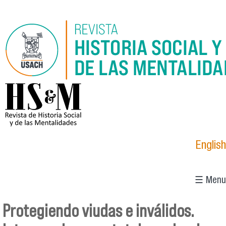
Pasar al contenido principal
logo_hsm_2021.png
English
☰ Menu
Protegiendo viudas e inválidos.
Se encuentra usted aquí