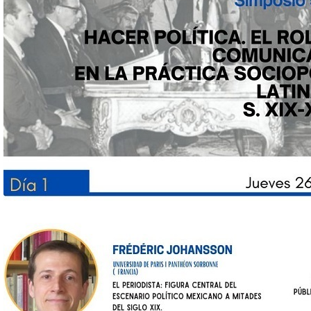
aihla_d1_v3.jpeg