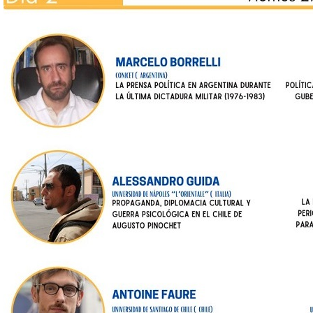
ahila_d2_v3.jpeg