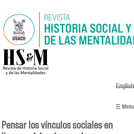
Pasar al contenido principal
logo_hsm_2021.png
English
☰ Menu
Pensar los vínculos sociales en
Se encuentra usted aquí