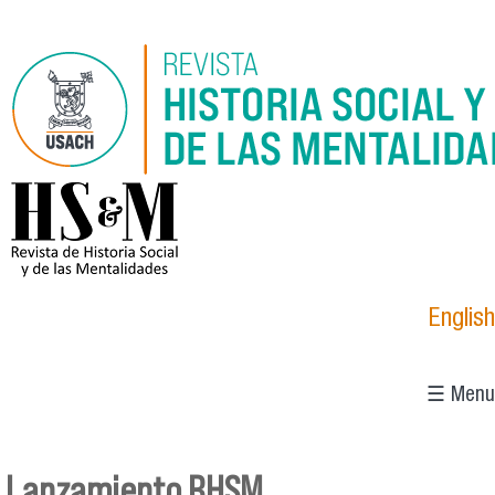
Pasar al contenido principal
logo_hsm_2021.png
English
☰ Menu
Lanzamiento RHSM