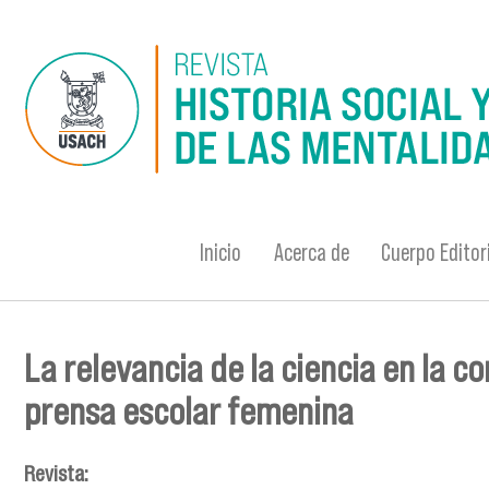
Pasar al contenido principal
Inicio
Acerca de
Cuerpo Editor
La relevancia de la ciencia en la 
Se encuentra usted aquí
prensa escolar femenina
Revista: