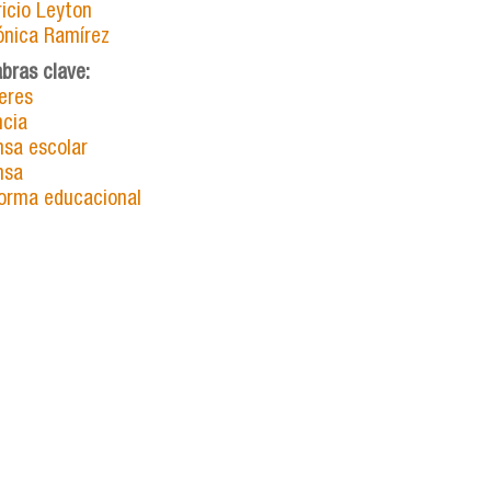
ricio Leyton
ónica Ramírez
abras clave:
eres
ncia
nsa escolar
nsa
orma educacional