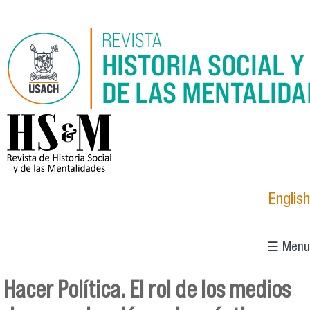
Pasar al contenido principal
logo_hsm_2021.png
English
☰ Menu
Hacer Política. El rol de los medios
Se encuentra usted aquí