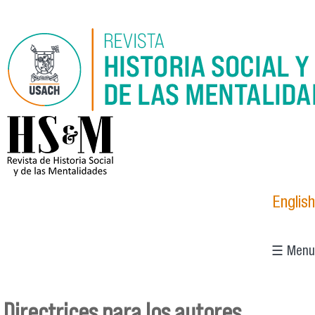
Pasar al contenido principal
logo_hsm_2021.png
English
☰ Menu
Directrices para los autores