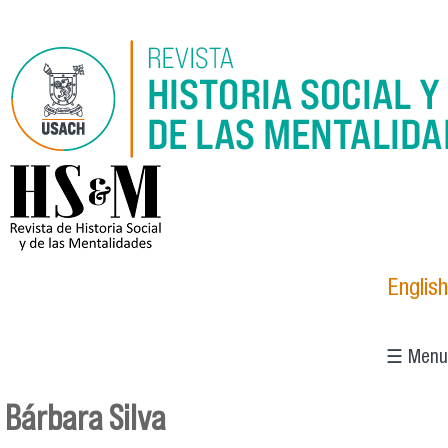
Pasar al contenido principal
logo_hsm_2021.png
English
☰ Menu
Bárbara Silva
Se encuentra usted aquí