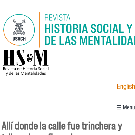
Pasar al contenido principal
logo_hsm_2021.png
English
☰ Menu
Allí donde la calle fue trinchera y
Se encuentra usted aquí