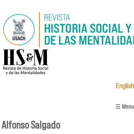
Pasar al contenido principal
logo_hsm_2021.png
English
☰ Menu
Alfonso Salgado
Se encuentra usted aquí