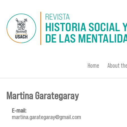
Skip to main content
Home
About the
Martina Garategaray
You are here
E-mail:
martina.garategaray@gmail.com