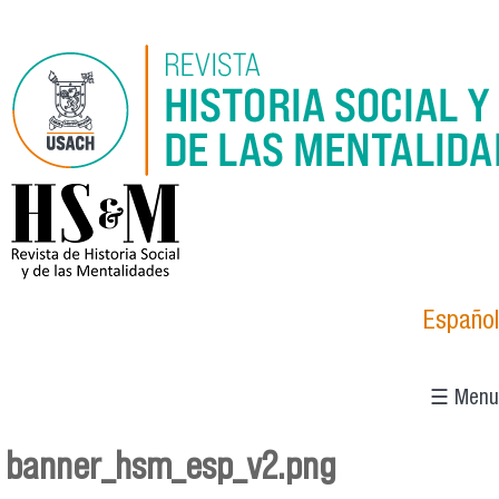
Skip to main content
logo_hsm_2021.png
Español
☰ Menu
banner_hsm_esp_v2.png
You are here